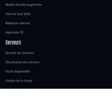
Réalité virtuelle augmentée
Internet haut débit
Robotique avancée
Impression 3D
Serveurs
Sécurité des données
Virtualisation des serveurs
Haute disponibilité
Gestion de la charge
Stockage à grande échelle
Les nouvelles frontières technologiques.